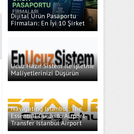
Dijital Ürün Pasaportu
Firmaları: En İyi 10 Şirket
Ucuz Hazır Sistem ile İşletme
Maliyetlerinizi Düşürün
Navigating Istanbul: The
Essential Guide to Airport
Transfer Istanbul Airport