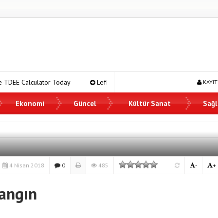
lator Today
Lefkoşa’da Satılık Dairelerle Yeni Bir Başlangıç Yapın
KAYIT
Ekonomi
Güncel
Kültür Sanat
Sağl
4 Nisan 2018
0
485
-
+
angın