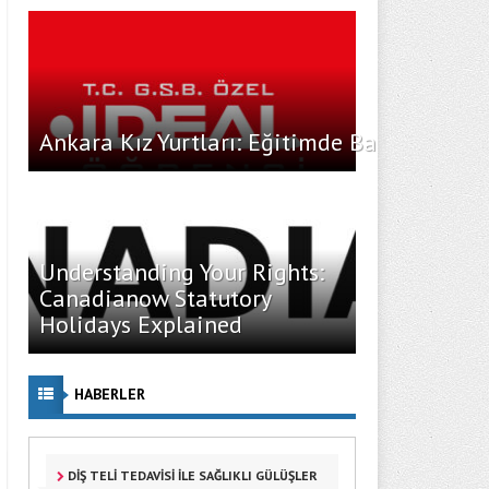
Ankara Kız Yurtları: Eğitimde Başarı İçin İ
Understanding Your Rights:
Canadianow Statutory
Holidays Explained
HABERLER
DIŞ TELI TEDAVISI ILE SAĞLIKLI GÜLÜŞLER