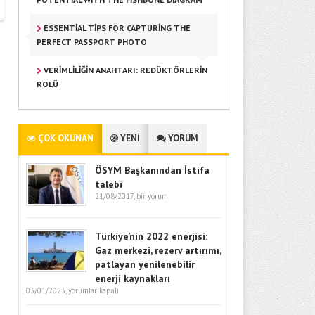
ESSENTIAL TIPS FOR CAPTURING THE
PERFECT PASSPORT PHOTO
VERIMLILIĞIN ANAHTARI: REDÜKTÖRLERIN
ROLÜ
ÇOK OKUNAN
YENİ
YORUM
ÖSYM Başkanından İstifa
talebi
21/08/2017,
bir yorum
Türkiye’nin 2022 enerjisi:
Gaz merkezi, rezerv artırımı,
patlayan yenilenebilir
enerji kaynakları
03/01/2023,
yorumlar kapalı