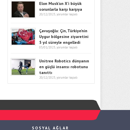
Elon Musk’un X’i büyük
sorunlarla karşı karşıya
20/12/2023,
yorumlar kapalı
Çavuşoğlu: Çin, Türkiye’nin
Uygur bölgesine ziyaretini
5 yıl süreyle engelledi
03/01/2023,
yorumlar kapalı
Unitree Robotics dünyanın
en güçlü insansı robotunu
tanıttı
20/12/2023,
yorumlar kapalı
SOSYAL AĞLAR