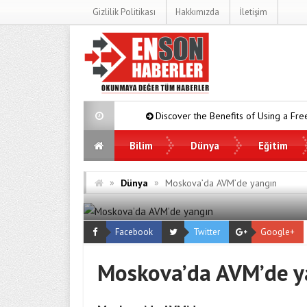
Gizlilik Politikası
Hakkımızda
İletişim
Discover the Benefits of Using a Free TDEE Calcu
Bilim
Dünya
Eğitim
»
»
Dünya
Moskova’da AVM’de yangın
Facebook
Twitter
Google+
Moskova’da AVM’de y