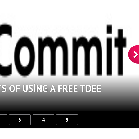
S OF USING A FREE TDEE
3
4
5