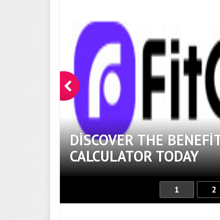
IZI
DISCOVER THE BENEFIT
CALCULATOR TODAY
1
2