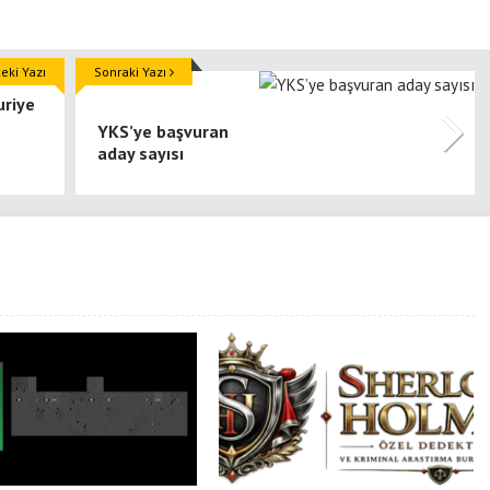
ki Yazı
Sonraki Yazı
uriye
YKS’ye başvuran
aday sayısı