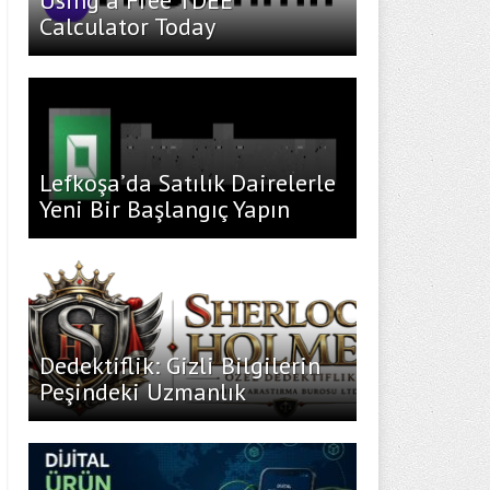
Using a Free TDEE
Calculator Today
Lefkoşa’da Satılık Dairelerle
Yeni Bir Başlangıç Yapın
Dedektiflik: Gizli Bilgilerin
Peşindeki Uzmanlık