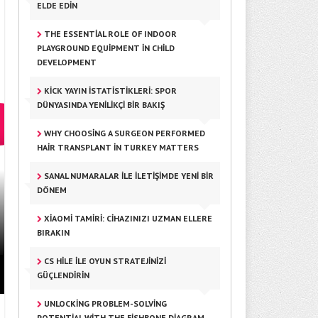
ELDE EDIN
THE ESSENTIAL ROLE OF INDOOR
PLAYGROUND EQUIPMENT IN CHILD
DEVELOPMENT
KICK YAYIN İSTATISTIKLERI: SPOR
DÜNYASINDA YENILIKÇI BIR BAKIŞ
WHY CHOOSING A SURGEON PERFORMED
HAIR TRANSPLANT IN TURKEY MATTERS
SANAL NUMARALAR ILE İLETIŞIMDE YENI BIR
DÖNEM
LEFKOŞA’DA SATILIK DAIRELERL
YAPIN
XIAOMI TAMIRI: CIHAZINIZI UZMAN ELLERE
BIRAKIN
CS HILE ILE OYUN STRATEJINIZI
GÜÇLENDIRIN
UNLOCKING PROBLEM-SOLVING
POTENTIAL WITH THE FISHBONE DIAGRAM