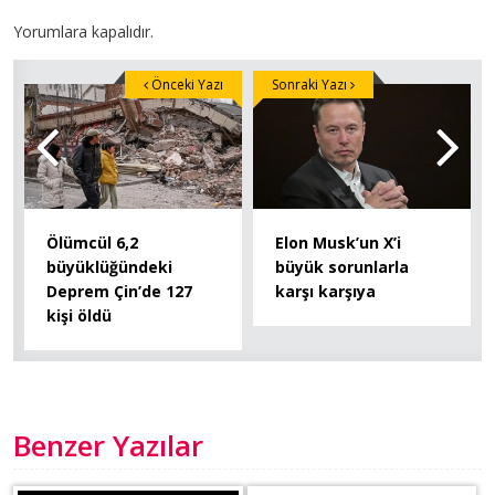
Yorumlara kapalıdır.
Önceki Yazı
Sonraki Yazı
Ölümcül 6,2
Elon Musk’un X’i
büyüklüğündeki
büyük sorunlarla
Deprem Çin’de 127
karşı karşıya
kişi öldü
Benzer Yazılar