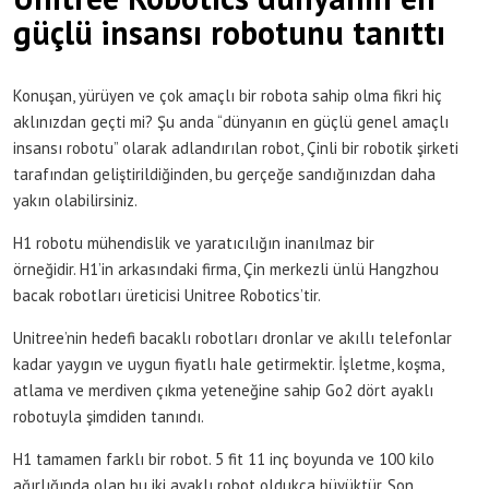
güçlü insansı robotunu tanıttı
Konuşan, yürüyen ve çok amaçlı bir robota sahip olma fikri hiç
aklınızdan geçti mi? Şu anda “dünyanın en güçlü genel amaçlı
insansı robotu” olarak adlandırılan robot, Çinli bir robotik şirketi
tarafından geliştirildiğinden, bu gerçeğe sandığınızdan daha
yakın olabilirsiniz.
H1 robotu mühendislik ve yaratıcılığın inanılmaz bir
örneğidir. H1’in arkasındaki firma, Çin merkezli ünlü Hangzhou
bacak robotları üreticisi Unitree Robotics’tir.
Unitree’nin hedefi bacaklı robotları dronlar ve akıllı telefonlar
kadar yaygın ve uygun fiyatlı hale getirmektir. İşletme, koşma,
atlama ve merdiven çıkma yeteneğine sahip Go2 dört ayaklı
robotuyla şimdiden tanındı.
H1 tamamen farklı bir robot. 5 fit 11 inç boyunda ve 100 kilo
ağırlığında olan bu iki ayaklı robot oldukça büyüktür. Son