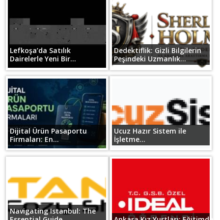
Lefkoşa’da Satılık
Dedektiflik: Gizli Bilgilerin
Dairelerle Yeni Bir...
Peşindeki Uzmanlık...
Dijital Ürün Pasaportu
Ucuz Hazır Sistem ile
Firmaları: En...
İşletme...
Navigating Istanbul: The
Essential Guide...
Ankara Kız Yurtları: Eğitimde B