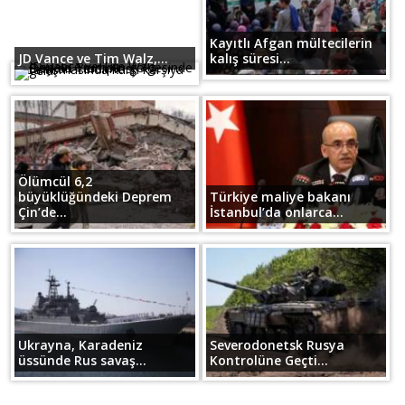
Kayıtlı Afgan mültecilerin
JD Vance ve Tim Walz,...
kalış süresi...
Ölümcül 6,2
büyüklüğündeki Deprem
Türkiye maliye bakanı
Çin’de...
İstanbul’da onlarca...
Ukrayna, Karadeniz
Severodonetsk Rusya
üssünde Rus savaş...
Kontrolüne Geçti...