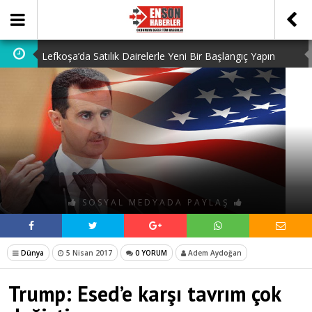
Lefkoşa’da Satılık Dairelerle Yeni Bir Başlangıç Yapın
Dedektiflik: Gizli Bilgilerin Peşindeki Uzmanlık
Dijital Ürün Pasaportu Firmaları: En İyi 10 Şirket
Ucuz Hazır Sistem ile İşletme Maliyetlerinizi Düşürün
Discover the Benefits of Using a Free TDEE Calculator
Today
SOSYAL MEDYADA PAYLAŞ
Dünya
5 Nisan 2017
0 YORUM
Adem Aydoğan
Trump: Esed’e karşı tavrım çok