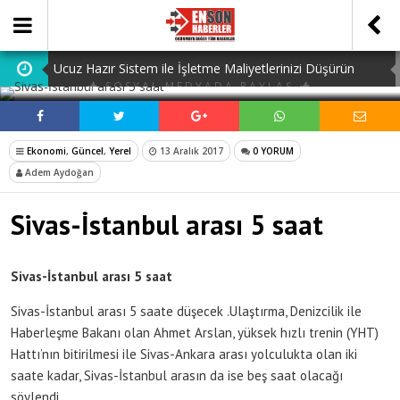
Ucuz Hazır Sistem ile İşletme Maliyetlerinizi Düşürün
SOSYAL MEDYADA PAYLAŞ
Navigating Istanbul: The Essential Guide to Airport
Transfer Istanbul Airport
Ankara Kız Yurtları: Eğitimde Başarı İçin İdeal Ortam
Ekonomi
,
Güncel
,
Yerel
13 Aralık 2017
0 YORUM
Adem Aydoğan
Understanding Your Rights: Canadianow Statutory
Holidays Explained
Dijital Ürün Pasaportu Firmaları: En İyi 10 Şirket
Sivas-İstanbul arası 5 saat
Sivas-İstanbul arası 5 saat
Sivas-İstanbul arası 5 saate düşecek .Ulaştırma, Denizcilik ile
Haberleşme Bakanı olan Ahmet Arslan, yüksek hızlı trenin (YHT)
Hattı’nın bitirilmesi ile Sivas-Ankara arası yolculukta olan iki
saate kadar, Sivas-İstanbul arasın da ise beş saat olacağı
söylendi.