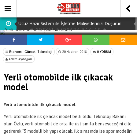
Ucuz Hazır Sistem ile İşletme Maliyetlerinizi Düşürün
SOSYAL MEDYADA PAYLAŞ
Navigating Istanbul: The Essential Guide to Airport
Transfer Istanbul Airport
Ankara Kız Yurtları: Eğitimde Başarı İçin İdeal Ortam
Ekonomi
,
Güncel
,
Teknoloji
20 Haziran 2018
0 YORUM
Adem Aydoğan
Understanding Your Rights: Canadianow Statutory
Holidays Explained
Dijital Ürün Pasaportu Firmaları: En İyi 10 Şirket
Yerli otomobilde ilk çıkacak
model
Yerli otomobilde ilk çıkacak model
Yerli otomobilde ilk çıkacak model belli oldu. Teknoloji Bakanı
olan Özlü, yerli otomobil de orta ile üst sınıfa benzeyeceğini dile
getirerek “5 modelli bir yapı olacak. İlk sırasında ise spor modelini,