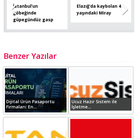
İstanbul’un
Elazığ’da kaybolan 4
göbeğinde
yaşındaki Miray
güpegündüz gasp
Benzer Yazılar
Dijital Ürün Pasaportu
Ucuz Hazır Sistem ile
Firmaları: En...
İşletme...