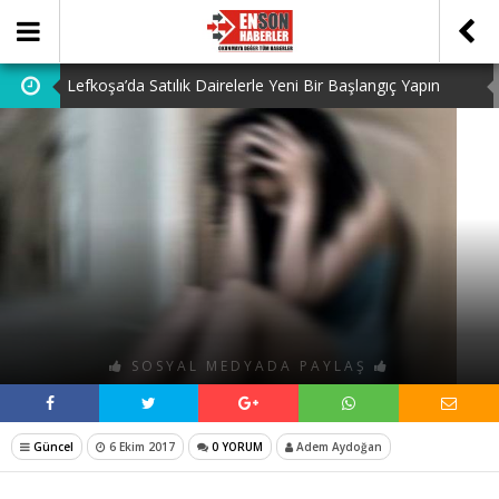
Lefkoşa’da Satılık Dairelerle Yeni Bir Başlangıç Yapın
Dedektiflik: Gizli Bilgilerin Peşindeki Uzmanlık
Dijital Ürün Pasaportu Firmaları: En İyi 10 Şirket
Ucuz Hazır Sistem ile İşletme Maliyetlerinizi Düşürün
Discover the Benefits of Using a Free TDEE Calculator
Today
SOSYAL MEDYADA PAYLAŞ
Güncel
6 Ekim 2017
0 YORUM
Adem Aydoğan