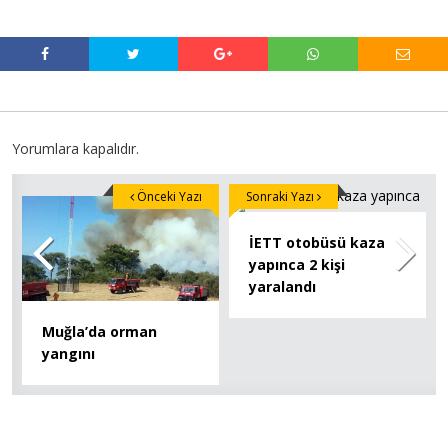
Yorumlara kapalıdır.
Önceki Yazı
Sonraki Yazı
İETT otobüsü kaza
yapınca 2 kişi
yaralandı
Muğla’da orman
yangını