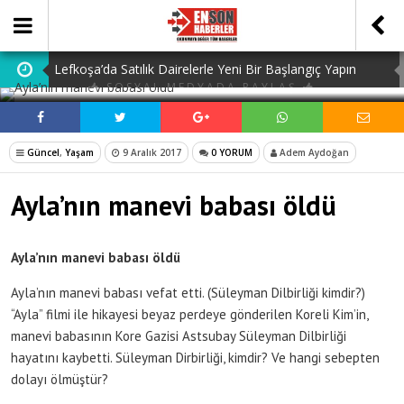
Lefkoşa’da Satılık Dairelerle Yeni Bir Başlangıç Yapın
SOSYAL MEDYADA PAYLAŞ
Dedektiflik: Gizli Bilgilerin Peşindeki Uzmanlık
Dijital Ürün Pasaportu Firmaları: En İyi 10 Şirket
Güncel
,
Yaşam
9 Aralık 2017
0 YORUM
Adem Aydoğan
Ucuz Hazır Sistem ile İşletme Maliyetlerinizi Düşürün
Ayla’nın manevi babası öldü
Discover the Benefits of Using a Free TDEE Calculator
Today
Ayla’nın manevi babası öldü
Ayla’nın manevi babası vefat etti. (Süleyman Dilbirliği kimdir?)
“Ayla” filmi ile hikayesi beyaz perdeye gönderilen Koreli Kim’in,
manevi babasının Kore Gazisi Astsubay Süleyman Dilbirliği
hayatını kaybetti. Süleyman Dirbirliği, kimdir? Ve hangi sebepten
dolayı ölmüştür?