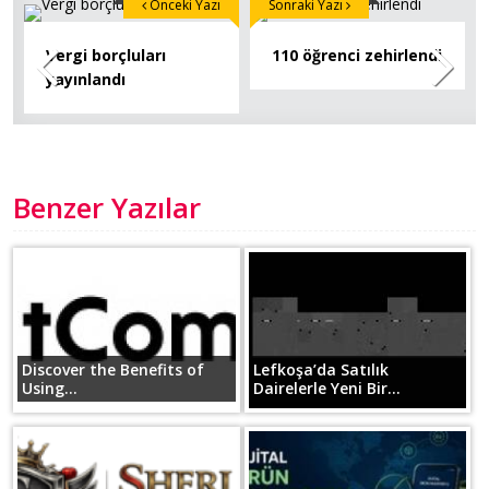
Önceki Yazı
Sonraki Yazı
Vergi borçluları
110 öğrenci zehirlendi
yayınlandı
Benzer Yazılar
Discover the Benefits of
Lefkoşa’da Satılık
Using...
Dairelerle Yeni Bir...