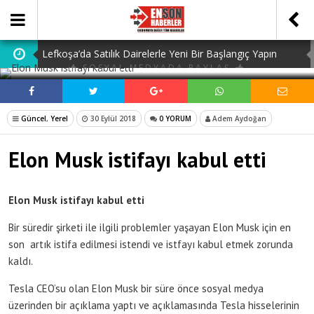
Lefkoşa’da Satılık Dairelerle Yeni Bir Başlangıç Yapın
SOSYAL MEDYADA PAYLAŞ
Dedektiflik: Gizli Bilgilerin Peşindeki Uzmanlık
Dijital Ürün Pasaportu Firmaları: En İyi 10 Şirket
Güncel
,
Yerel
30 Eylül 2018
0 YORUM
Adem Aydoğan
Ucuz Hazır Sistem ile İşletme Maliyetlerinizi Düşürün
Elon Musk istifayı kabul etti
Discover the Benefits of Using a Free TDEE Calculator
Today
Elon Musk istifayı kabul etti
Bir süredir şirketi ile ilgili problemler yaşayan Elon Musk için en
son artık istifa edilmesi istendi ve istfayı kabul etmek zorunda
kaldı.
Tesla CEO’su olan Elon Musk bir süre önce sosyal medya
üzerinden bir açıklama yaptı ve açıklamasında Tesla hisselerinin