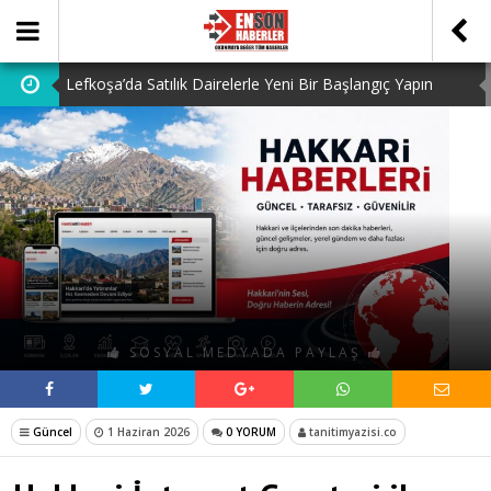
Lefkoşa’da Satılık Dairelerle Yeni Bir Başlangıç Yapın
Dedektiflik: Gizli Bilgilerin Peşindeki Uzmanlık
Dijital Ürün Pasaportu Firmaları: En İyi 10 Şirket
Ucuz Hazır Sistem ile İşletme Maliyetlerinizi Düşürün
Discover the Benefits of Using a Free TDEE Calculator
Today
SOSYAL MEDYADA PAYLAŞ
Güncel
1 Haziran 2026
0 YORUM
tanitimyazisi.co