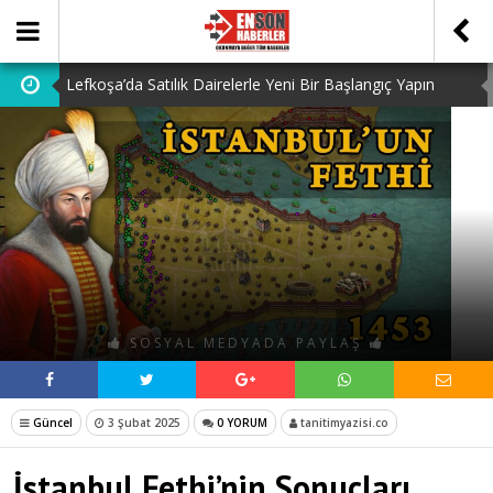
Lefkoşa’da Satılık Dairelerle Yeni Bir Başlangıç Yapın
Dedektiflik: Gizli Bilgilerin Peşindeki Uzmanlık
Dijital Ürün Pasaportu Firmaları: En İyi 10 Şirket
Ucuz Hazır Sistem ile İşletme Maliyetlerinizi Düşürün
Discover the Benefits of Using a Free TDEE Calculator
Today
SOSYAL MEDYADA PAYLAŞ
Güncel
3 Şubat 2025
0 YORUM
tanitimyazisi.co
İstanbul Fethi’nin Sonuçları