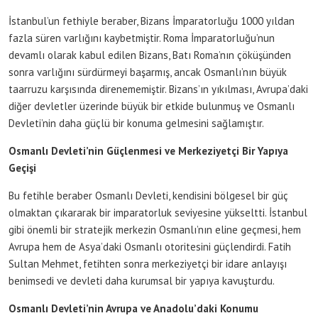
İstanbul’un fethiyle beraber, Bizans İmparatorluğu 1000 yıldan
fazla süren varlığını kaybetmiştir. Roma İmparatorluğu’nun
devamlı olarak kabul edilen Bizans, Batı Roma’nın çöküşünden
sonra varlığını sürdürmeyi başarmış, ancak Osmanlı’nın büyük
taarruzu karşısında direnememiştir. Bizans’ın yıkılması, Avrupa’daki
diğer devletler üzerinde büyük bir etkide bulunmuş ve Osmanlı
Devleti’nin daha güçlü bir konuma gelmesini sağlamıştır.
Osmanlı Devleti’nin Güçlenmesi ve Merkeziyetçi Bir Yapıya
Geçişi
Bu fetihle beraber Osmanlı Devleti, kendisini bölgesel bir güç
olmaktan çıkararak bir imparatorluk seviyesine yükseltti. İstanbul
gibi önemli bir stratejik merkezin Osmanlı’nın eline geçmesi, hem
Avrupa hem de Asya’daki Osmanlı otoritesini güçlendirdi. Fatih
Sultan Mehmet, fetihten sonra merkeziyetçi bir idare anlayışı
benimsedi ve devleti daha kurumsal bir yapıya kavuşturdu.
Osmanlı Devleti’nin Avrupa ve Anadolu’daki Konumu