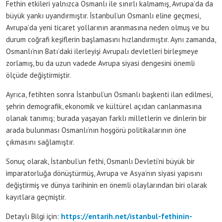
Fethin etkileri yalnızca Osmanlı ile sınırlı kalmamış, Avrupa’da da
büyük yankı uyandırmıştır. İstanbul’un Osmanlı eline geçmesi,
Avrupa’da yeni ticaret yollarının aranmasına neden olmuş ve bu
durum coğrafi keşiflerin başlamasını hızlandırmıştır. Aynı zamanda,
Osmanlı’nın Batı’daki ilerleyişi Avrupalı devletleri birleşmeye
zorlamış, bu da uzun vadede Avrupa siyasi dengesini önemli
ölçüde değiştirmiştir.
Ayrıca, fetihten sonra İstanbul’un Osmanlı başkenti ilan edilmesi,
şehrin demografik, ekonomik ve kültürel açıdan canlanmasına
olanak tanımış; burada yaşayan farklı milletlerin ve dinlerin bir
arada bulunması Osmanlı’nın hoşgörü politikalarının öne
çıkmasını sağlamıştır.
Sonuç olarak, İstanbul’un fethi, Osmanlı Devleti’ni büyük bir
imparatorluğa dönüştürmüş, Avrupa ve Asya’nın siyasi yapısını
değiştirmiş ve dünya tarihinin en önemli olaylarından biri olarak
kayıtlara geçmiştir.
Detaylı Bilgi için:
https://entarih.net/istanbul-fethinin-