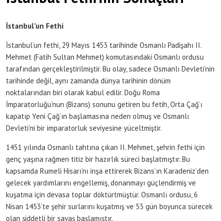
İstanbul’un Fethi
İstanbul’un fethi, 29 Mayıs 1453 tarihinde Osmanlı Padişahı II.
Mehmet (Fatih Sultan Mehmet) komutasındaki Osmanlı ordusu
tarafından gerçekleştirilmiştir. Bu olay, sadece Osmanlı Devleti’nin
tarihinde değil, aynı zamanda dünya tarihinin dönüm
noktalarından biri olarak kabul edilir. Doğu Roma
İmparatorluğu’nun (Bizans) sonunu getiren bu fetih, Orta Çağ’ı
kapatıp Yeni Çağ’ın başlamasına neden olmuş ve Osmanlı
Devleti’ni bir imparatorluk seviyesine yüceltmiştir.
1451 yılında Osmanlı tahtına çıkan II. Mehmet, şehrin fethi için
genç yaşına rağmen titiz bir hazırlık süreci başlatmıştır. Bu
kapsamda Rumeli Hisarı’nı inşa ettirerek Bizans’ın Karadeniz’den
gelecek yardımlarını engellemiş, donanmayı güçlendirmiş ve
kuşatma için devasa toplar döktürtmüştür. Osmanlı ordusu, 6
Nisan 1453’te şehir surlarını kuşatmış ve 53 gün boyunca sürecek
olan şiddetli bir savaş başlamıştır.