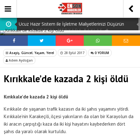
Ucuz Hazır Sistem ile İşletme Maliyetlerinizi Düşürün
SOSYAL MEDYADA PAYLAŞ
Navigating Istanbul: The Essential Guide to Airport
Transfer Istanbul Airport
Ankara Kız Yurtları: Eğitimde Başarı İçin İdeal Ortam
Asayiş
,
Güncel
,
Yaşam
,
Yerel
28 Eylül 2017
0 YORUM
Adem Aydoğan
Understanding Your Rights: Canadianow Statutory
Holidays Explained
Dijital Ürün Pasaportu Firmaları: En İyi 10 Şirket
Kırıkkale’de kazada 2 kişi öldü
Kırıkkale’de kazada 2 kişi öldü
Kırıkkale de yaşanan trafik kazasın da iki şahıs yaşamını yitirdi.
Kırıkkale’nin Karakeçili, ilçesi yakınların da olan bir Karayolun da
iki aracın çarpıştığı kaza da iki kişi hayatını kaybederken dört
şahıs da yaralı olarak kurtuldu.