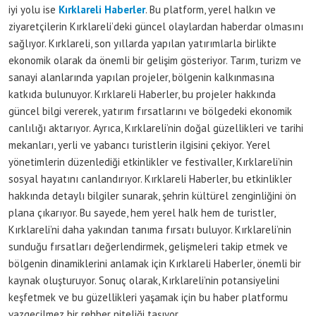
iyi yolu ise
Kırklareli Haberler
. Bu platform, yerel halkın ve
ziyaretçilerin Kırklareli’deki güncel olaylardan haberdar olmasını
sağlıyor. Kırklareli, son yıllarda yapılan yatırımlarla birlikte
ekonomik olarak da önemli bir gelişim gösteriyor. Tarım, turizm ve
sanayi alanlarında yapılan projeler, bölgenin kalkınmasına
katkıda bulunuyor. Kırklareli Haberler, bu projeler hakkında
güncel bilgi vererek, yatırım fırsatlarını ve bölgedeki ekonomik
canlılığı aktarıyor. Ayrıca, Kırklareli’nin doğal güzellikleri ve tarihi
mekanları, yerli ve yabancı turistlerin ilgisini çekiyor. Yerel
yönetimlerin düzenlediği etkinlikler ve festivaller, Kırklareli’nin
sosyal hayatını canlandırıyor. Kırklareli Haberler, bu etkinlikler
hakkında detaylı bilgiler sunarak, şehrin kültürel zenginliğini ön
plana çıkarıyor. Bu sayede, hem yerel halk hem de turistler,
Kırklareli’ni daha yakından tanıma fırsatı buluyor. Kırklareli’nin
sunduğu fırsatları değerlendirmek, gelişmeleri takip etmek ve
bölgenin dinamiklerini anlamak için Kırklareli Haberler, önemli bir
kaynak oluşturuyor. Sonuç olarak, Kırklareli’nin potansiyelini
keşfetmek ve bu güzellikleri yaşamak için bu haber platformu
vazgeçilmez bir rehber niteliği taşıyor.