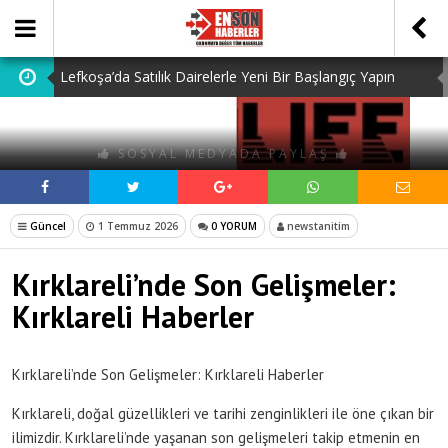
Lefkoşa’da Satılık Dairelerle Yeni Bir Başlangıç Yapın
Dedektiflik: Gizli Bilgilerin Peşindeki Uzmanlık
SOSYAL MEDYADA PAYLAŞ
Dijital Ürün Pasaportu Firmaları: En İyi 10 Şirket
Ucuz Hazır Sistem ile İşletme Maliyetlerinizi Düşürün
Güncel
1 Temmuz 2026
0 YORUM
newstanitim
Discover the Benefits of Using a Free TDEE Calculator
Kırklareli’nde Son Gelişmeler:
Today
Kırklareli Haberler
Kırklareli’nde Son Gelişmeler: Kırklareli Haberler
Kırklareli, doğal güzellikleri ve tarihi zenginlikleri ile öne çıkan bir
ilimizdir. Kırklareli’nde yaşanan son gelişmeleri takip etmenin en