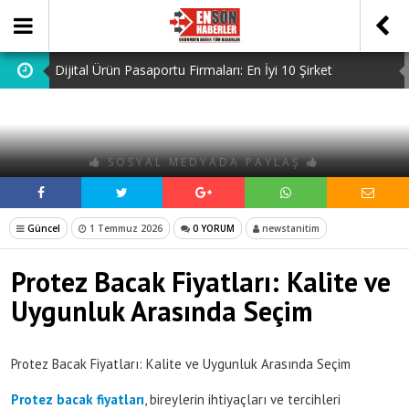
Dijital Ürün Pasaportu Firmaları: En İyi 10 Şirket
Ucuz Hazır Sistem ile İşletme Maliyetlerinizi Düşürün
Discover the Benefits of Using a Free TDEE Calculator
SOSYAL MEDYADA PAYLAŞ
Today
Lefkoşa’da Satılık Dairelerle Yeni Bir Başlangıç Yapın
Dedektiflik: Gizli Bilgilerin Peşindeki Uzmanlık
Güncel
1 Temmuz 2026
0 YORUM
newstanitim
Protez Bacak Fiyatları: Kalite ve
Uygunluk Arasında Seçim
Protez Bacak Fiyatları: Kalite ve Uygunluk Arasında Seçim
Protez bacak fiyatları
, bireylerin ihtiyaçları ve tercihleri