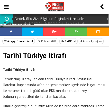
Dedektiflik: Gizli Bilgilerin Peşindeki Uzmanlık
SOSYAL MEDYADA PAYLAŞ
Dijital Ürün Pasaportu Firmaları: En İyi 10 Şirket
Ucuz Hazır Sistem ile İşletme Maliyetlerinizi Düşürün
Asayiş
,
Güncel
,
Yerel
15 Mart 2018
0 YORUM
Adem Aydoğan
Navigating Istanbul: The Essential Guide to Airport
Tarihi Türkiye itirafı
Transfer Istanbul Airport
Lefkoşa’da Satılık Dairelerle Yeni Bir Başlangıç Yapın
Tarihi Türkiye itirafı
Teröristbaşı Karayılan’dan tarihi Türkiye itirafı. Zeytin Dalı
Harekatı kapsamında Afrin de şehir merkezi içerisinde kuşatılması
ile beraber terör örgütü olan PKK’nın da bir üst düzeyinde
bulunan yöneticileri de kentten kaçtılar.
Hilalle çevirmiş olduğumuz Afrin de ise iyice daralmaktadır. Terör