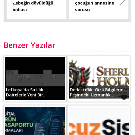
bebeğin dövüldüğü
çocuğun annesine
iddiası
sorusu
Benzer Yazılar
Lefkoşa’da Satılık
Dedektiflik: Gizli Bilgilerin
Dairelerle Yeni Bir...
Peşindeki Uzmanlık...