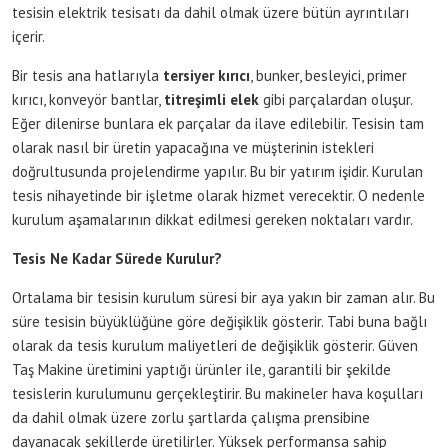
tesisin elektrik tesisatı da dahil olmak üzere bütün ayrıntıları
içerir.
Bir tesis ana hatlarıyla
tersiyer kırıcı
, bunker, besleyici, primer
kırıcı, konveyör bantlar,
titreşimli elek
gibi parçalardan oluşur.
Eğer dilenirse bunlara ek parçalar da ilave edilebilir. Tesisin tam
olarak nasıl bir üretin yapacağına ve müşterinin istekleri
doğrultusunda projelendirme yapılır. Bu bir yatırım işidir. Kurulan
tesis nihayetinde bir işletme olarak hizmet verecektir. O nedenle
kurulum aşamalarının dikkat edilmesi gereken noktaları vardır.
Tesis Ne Kadar Sürede Kurulur?
Ortalama bir tesisin kurulum süresi bir aya yakın bir zaman alır. Bu
süre tesisin büyüklüğüne göre değişiklik gösterir. Tabi buna bağlı
olarak da tesis kurulum maliyetleri de değişiklik gösterir. Güven
Taş Makine üretimini yaptığı ürünler ile, garantili bir şekilde
tesislerin kurulumunu gerçekleştirir. Bu makineler hava koşulları
da dahil olmak üzere zorlu şartlarda çalışma prensibine
dayanacak şekillerde üretilirler. Yüksek performansa sahip