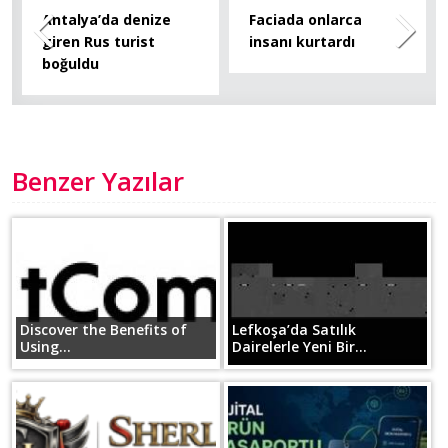
Antalya’da denize
Faciada onlarca
giren Rus turist
insanı kurtardı
boğuldu
Benzer Yazılar
Discover the Benefits of
Lefkoşa’da Satılık
Using...
Dairelerle Yeni Bir...