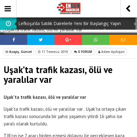
Lefkoşa’da Satılık Dairelerle Yeni Bir Başlangıç Yapın
SOSYAL MEDYADA PAYLAŞ
Dedektiflik: Gizli Bilgilerin Peşindeki Uzmanlık
Dijital Ürün Pasaportu Firmaları: En İyi 10 Şirket
Asayiş
,
Güncel
11 Temmuz 2018
0 YORUM
Adem Aydoğan
Ucuz Hazır Sistem ile İşletme Maliyetlerinizi Düşürün
Uşak’ta trafik kazası, ölü ve
Discover the Benefits of Using a Free TDEE Calculator
yaralılar var
Today
Uşak’ta trafik kazası, ölü ve yaralılar var
Uşak’ta trafik kazası, ölü ve yaralılar var . Uşak’ta ortaya çıkan
trafik kazası sonucunda bir şahıs yaşamını yitirdi 16 şahıs ise
yaralı olarak kurtuldu.
TIR’rın ise 7 aracı birden ezmesi dolayısı ile gerçekleşen kaza