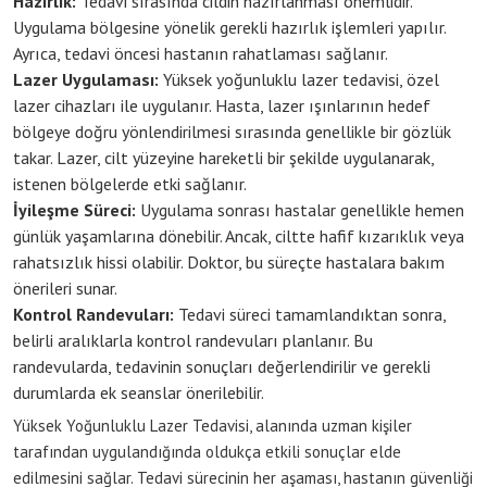
Hazırlık:
Tedavi sırasında cildin hazırlanması önemlidir.
Uygulama bölgesine yönelik gerekli hazırlık işlemleri yapılır.
Ayrıca, tedavi öncesi hastanın rahatlaması sağlanır.
Lazer Uygulaması:
Yüksek yoğunluklu lazer tedavisi, özel
lazer cihazları ile uygulanır. Hasta, lazer ışınlarının hedef
bölgeye doğru yönlendirilmesi sırasında genellikle bir gözlük
takar. Lazer, cilt yüzeyine hareketli bir şekilde uygulanarak,
istenen bölgelerde etki sağlanır.
İyileşme Süreci:
Uygulama sonrası hastalar genellikle hemen
günlük yaşamlarına dönebilir. Ancak, ciltte hafif kızarıklık veya
rahatsızlık hissi olabilir. Doktor, bu süreçte hastalara bakım
önerileri sunar.
Kontrol Randevuları:
Tedavi süreci tamamlandıktan sonra,
belirli aralıklarla kontrol randevuları planlanır. Bu
randevularda, tedavinin sonuçları değerlendirilir ve gerekli
durumlarda ek seanslar önerilebilir.
Yüksek Yoğunluklu Lazer Tedavisi, alanında uzman kişiler
tarafından uygulandığında oldukça etkili sonuçlar elde
edilmesini sağlar. Tedavi sürecinin her aşaması, hastanın güvenliği