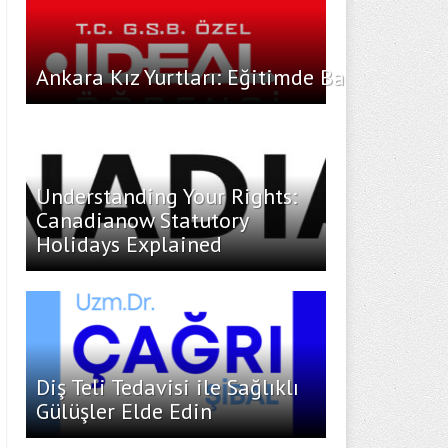
Ankara Kız Yurtları: Eğitimde Başarı İçin İ
Understanding Your Rights:
Canadianow Statutory
Holidays Explained
Diş Teli Tedavisi ile Sağlıklı
Gülüşler Elde Edin