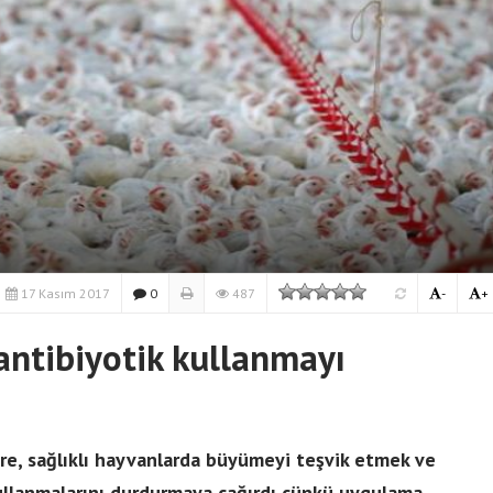
17 Kasım 2017
0
487
-
+
antibiyotik kullanmayı
ere, sağlıklı hayvanlarda büyümeyi teşvik etmek ve
kullanmalarını durdurmaya çağırdı çünkü uygulama,