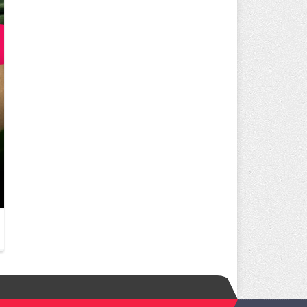
UCUZ HAZIR SISTEM ILE İŞLETM
DÜŞÜRÜN