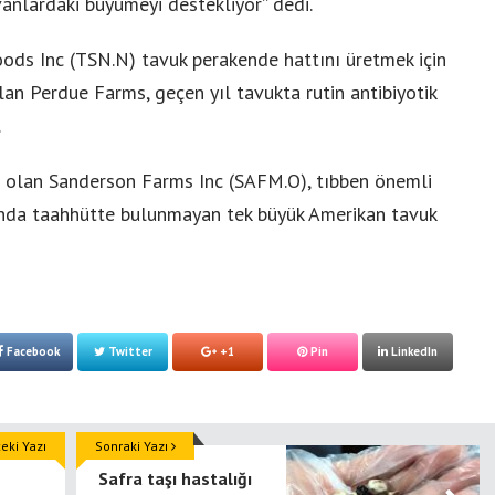
vanlardaki büyümeyi destekliyor” dedi.
oods Inc (TSN.N) tavuk perakende hattını üretmek için
 olan Perdue Farms, geçen yıl tavukta rutin antibiyotik
.
si olan Sanderson Farms Inc (SAFM.O), tıbben önemli
sunda taahhütte bulunmayan tek büyük Amerikan tavuk
Facebook
Twitter
+1
Pin
LinkedIn
ki Yazı
Sonraki Yazı
Safra taşı hastalığı