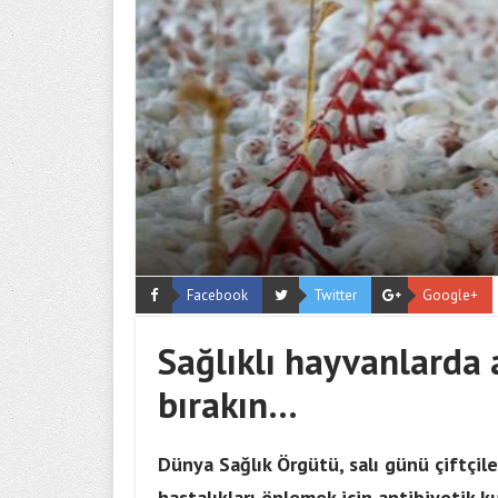
Facebook
Twitter
Google+
Sağlıklı hayvanlarda 
bırakın…
Dünya Sağlık Örgütü, salı günü çiftçil
hastalıkları önlemek için antibiyotik 