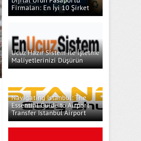
Dijital Ürün Pasaportu
Firmaları: En İyi 10 Şirket
Ucuz Hazır Sistem ile İşletme
Maliyetlerinizi Düşürün
Navigating Istanbul: The
Essential Guide to Airport
Transfer Istanbul Airport