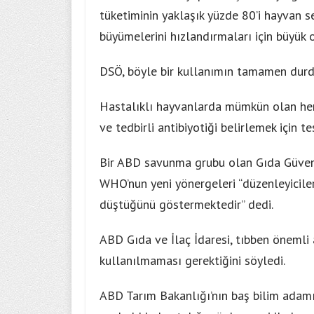
tüketiminin yaklaşık yüzde 80’i hayvan s
büyümelerini hızlandırmaları için büyük o
DSÖ, böyle bir kullanımın tamamen durdu
Hastalıklı hayvanlarda mümkün olan her y
ve tedbirli antibiyotiği belirlemek için te
Bir ABD savunma grubu olan Gıda Güvenl
WHO’nun yeni yönergeleri “düzenleyiciler
düştüğünü göstermektedir” dedi.
ABD Gıda ve İlaç İdaresi, tıbben önemli
kullanılmaması gerektiğini söyledi.
ABD Tarım Bakanlığı’nın baş bilim adamı