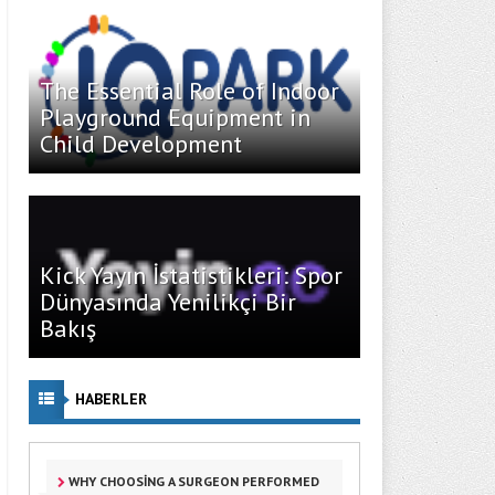
The Essential Role of Indoor
Playground Equipment in
Child Development
Kick Yayın İstatistikleri: Spor
Dünyasında Yenilikçi Bir
Bakış
HABERLER
WHY CHOOSING A SURGEON PERFORMED