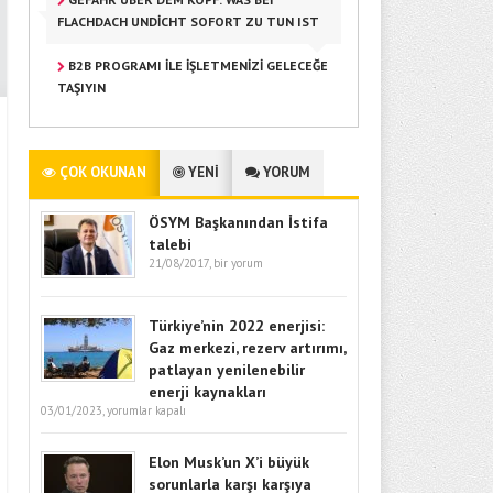
FLACHDACH UNDICHT SOFORT ZU TUN IST
B2B PROGRAMI ILE İŞLETMENIZI GELECEĞE
TAŞIYIN
ÇOK OKUNAN
YENİ
YORUM
ÖSYM Başkanından İstifa
talebi
21/08/2017,
bir yorum
Türkiye’nin 2022 enerjisi:
Gaz merkezi, rezerv artırımı,
patlayan yenilenebilir
enerji kaynakları
03/01/2023,
yorumlar kapalı
Elon Musk’un X’i büyük
sorunlarla karşı karşıya