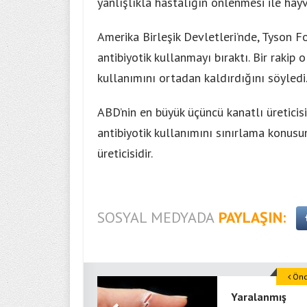
yanlışlıkla hastalığın önlenmesi ile hay
Amerika Birleşik Devletleri’nde, Tyson F
antibiyotik kullanmayı bıraktı. Bir rakip
kullanımını ortadan kaldırdığını söyledi
ABD’nin en büyük üçüncü kanatlı üretici
antibiyotik kullanımını sınırlama konu
üreticisidir.
SOSYAL MEDYADA
PAYLAŞIN:
Önce
Yaralanmış