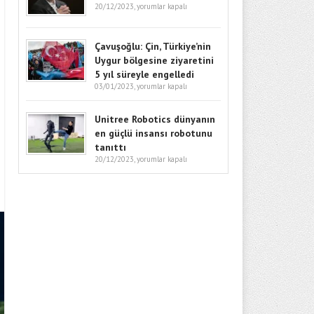
20/12/2023,
yorumlar kapalı
Çavuşoğlu: Çin, Türkiye’nin
Uygur bölgesine ziyaretini
5 yıl süreyle engelledi
03/01/2023,
yorumlar kapalı
Unitree Robotics dünyanın
en güçlü insansı robotunu
tanıttı
20/12/2023,
yorumlar kapalı