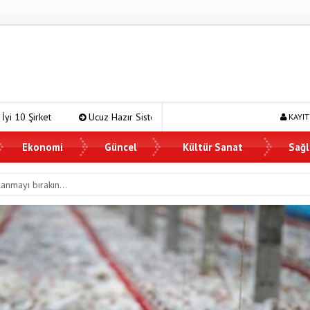
Ucuz Hazır Sistem ile İşletme Maliyetlerinizi Düşürün
Navigating I
KAYIT
Ekonomi
Güncel
Kültür Sanat
Sağl
llanmayı bırakın…