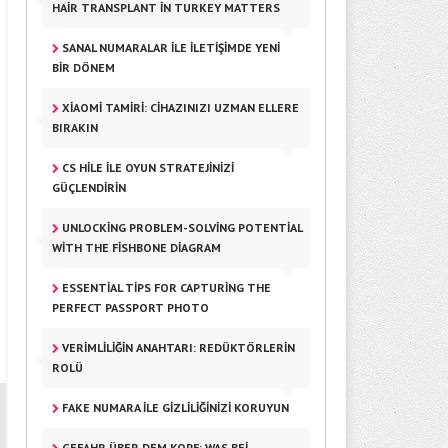
HAIR TRANSPLANT IN TURKEY MATTERS
SANAL NUMARALAR ILE İLETIŞIMDE YENI
BIR DÖNEM
XIAOMI TAMIRI: CIHAZINIZI UZMAN ELLERE
BIRAKIN
CS HILE ILE OYUN STRATEJINIZI
GÜÇLENDIRIN
UNLOCKING PROBLEM-SOLVING POTENTIAL
WITH THE FISHBONE DIAGRAM
ESSENTIAL TIPS FOR CAPTURING THE
PERFECT PASSPORT PHOTO
VERIMLILIĞIN ANAHTARI: REDÜKTÖRLERIN
ROLÜ
FAKE NUMARA ILE GIZLILIĞINIZI KORUYUN
GEFAHR ÜBER DEM KOPF: WAS BEI