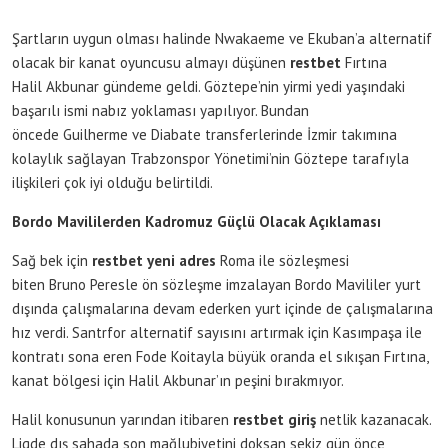
Şartların uygun olması halinde Nwakaeme ve Ekuban’a alternatif
olacak bir kanat oyuncusu almayı düşünen
restbet
Fırtına
Halil Akbunar gündeme geldi. Göztepe’nin yirmi yedi yaşındaki
başarılı ismi nabız yoklaması yapılıyor. Bundan
öncede Guilherme ve Diabate transferlerinde İzmir takımına
kolaylık sağlayan Trabzonspor Yönetimi’nin Göztepe tarafıyla
ilişkileri çok iyi olduğu belirtildi.
Bordo Mavililerden Kadromuz Güçlü Olacak Açıklaması
Sağ bek için
restbet yeni adres
Roma ile sözleşmesi
biten Bruno Peresle ön sözleşme imzalayan Bordo Mavililer yurt
dışında çalışmalarına devam ederken yurt içinde de çalışmalarına
hız verdi. Santrfor alternatif sayısını artırmak için Kasımpaşa ile
kontratı sona eren Fode Koitayla büyük oranda el sıkışan Fırtına,
kanat bölgesi için Halil Akbunar’ın peşini bırakmıyor.
Halil konusunun yarından itibaren
restbet giriş
netlik kazanacak.
Ligde dış sahada son mağlubiyetini doksan sekiz gün önce