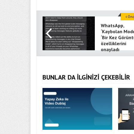
Önce
WhatsApp,
‘Kaybolan Modu
‘Bir Kez Görünt
özelliklerini
onayladı
BUNLAR DA İLGİNİZİ ÇEKEBİLİR