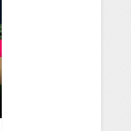
UCUZ HAZIR SISTEM ILE İŞLETM
DÜŞÜRÜN