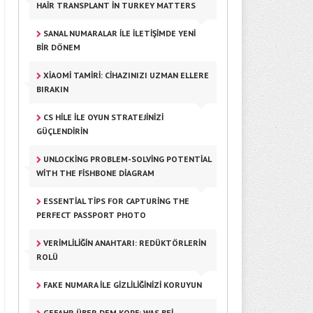
HAIR TRANSPLANT IN TURKEY MATTERS
SANAL NUMARALAR ILE İLETIŞIMDE YENI
BIR DÖNEM
XIAOMI TAMIRI: CIHAZINIZI UZMAN ELLERE
BIRAKIN
CS HILE ILE OYUN STRATEJINIZI
GÜÇLENDIRIN
UNLOCKING PROBLEM-SOLVING POTENTIAL
WITH THE FISHBONE DIAGRAM
ESSENTIAL TIPS FOR CAPTURING THE
PERFECT PASSPORT PHOTO
VERIMLILIĞIN ANAHTARI: REDÜKTÖRLERIN
ROLÜ
FAKE NUMARA ILE GIZLILIĞINIZI KORUYUN
GEFAHR ÜBER DEM KOPF: WAS BEI