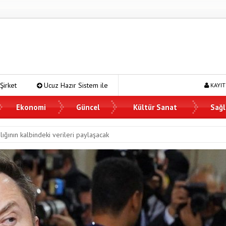
Hazır Sistem ile İşletme Maliyetlerinizi Düşürün
Navigating Istanbu
KAYIT
Ekonomi
Güncel
Kültür Sanat
Sağl
ığının kalbindeki verileri paylaşacak