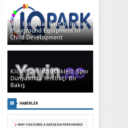
The Essential Role of Indoor
Playground Equipment in
Child Development
Kick Yayın İstatistikleri: Spor
Dünyasında Yenilikçi Bir
Bakış
HABERLER
WHY CHOOSING A SURGEON PERFORMED