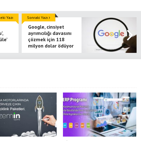
ki Yazı
Sonraki Yazı
Google, cinsiyet
’,
ayrımcılığı davasını
üle’
çözmek için 118
milyon dolar ödüyor