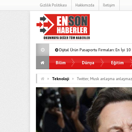
Gizlilik Politikası
Hakkımızda
İletişim
Dijital Ürün Pasaportu Firmaları: En İyi 10 Şirket
Ucuz 
Bilim
Dünya
Eğitim
»
»
Teknoloji
Twitter, Musk anlaşma anlaşmazl