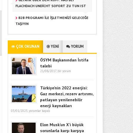
FLACHDACH UNDICHT SOFORT ZU TUN IST
B2B PROGRAMI ILE İŞLETMENIZI GELECEĞE
TAŞIYIN
ÇOK OKUNAN
YENİ
YORUM
ÖSYM Başkanından İstifa
talebi
21/08/2017,
bir yorum
Türkiye’nin 2022 enerjisi:
Gaz merkezi, rezerv artırımı,
patlayan yenilenebilir
enerji kaynakları
03/01/2023,
yorumlar kapalı
Elon Musk’un X’i büyük
sorunlarla karşı karşıya