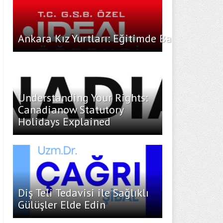
Ankara Kız Yurtları: Eğitimde Başarı İçin İ
Understanding Your Rights:
Canadianow Statutory
Holidays Explained
Diş Teli Tedavisi ile Sağlıklı
Gülüşler Elde Edin