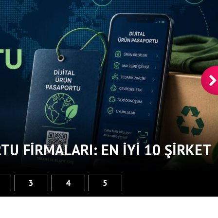
TU FIRMALARI: EN İYI 10 ŞIRKET
3
4
5