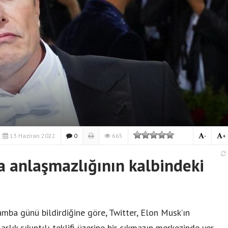
13 Haziran 2022
0
665
-
+
a anlaşmazlığının kalbindeki
a günü bildirdiğine göre, Twitter, Elon Musk’ın
rlık sıkıntılı teklifi üzerine bir çıkmazın merkezinde yer