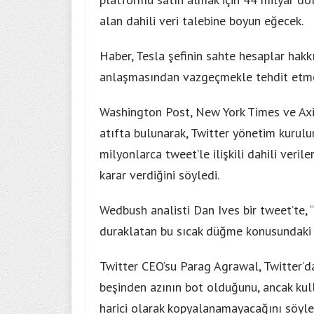
alan dahili veri talebine boyun eğecek.
Haber, Tesla şefinin sahte hesaplar hak
anlaşmasından vazgeçmekle tehdit etmes
Washington Post, New York Times ve Axio
atıfta bulunarak, Twitter yönetim kurulu
milyonlarca tweet’le ilişkili dahili ver
karar verdiğini söyledi.
Wedbush analisti Dan Ives bir tweet’te,
duraklatan bu sıcak düğme konusundaki 
Twitter CEO’su Parag Agrawal, Twitter’d
beşinden azının bot olduğunu, ancak kulla
harici olarak kopyalanamayacağını söyle