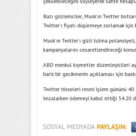
çekilebileceğini söyleyerek sahte hesap
Bazı gözlemciler, Musk’ın Twitter botla
Twitter’ı fiyatı düşürmeye zorlamak için 
Musk’ın Twitter’ı gizli tutma potansiyel
kampanyalarını cesaretlendireceği konus
ABD menkul kıymetler düzenleyicileri ay
bariz bir gecikmenin açıklaması için baskı
Twitter hisseleri resmi işlem gününü 40 
imzalarken ödemeyi kabul ettiği 54.20 
SOSYAL MEDYADA
PAYLAŞIN: