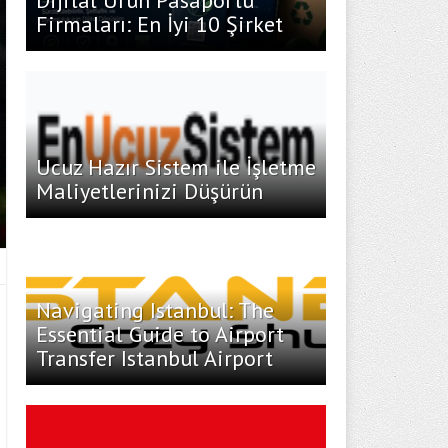
Dijital Ürün Pasaportu
Firmaları: En İyi 10 Şirket
Ucuz Hazır Sistem ile İşletme
Maliyetlerinizi Düşürün
Navigating Istanbul: The
Essential Guide to Airport
Transfer Istanbul Airport