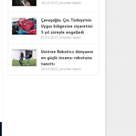
20/12/2023,
yorumlar kapalı
Çavuşoğlu: Çin, Türkiye’nin
Uygur bölgesine ziyaretini
5 yıl süreyle engelledi
03/01/2023,
yorumlar kapalı
Unitree Robotics dünyanın
en güçlü insansı robotunu
tanıttı
20/12/2023,
yorumlar kapalı