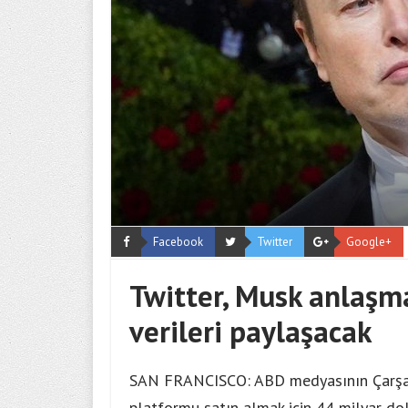
Facebook
Twitter
Google+
Twitter, Musk anlaşm
verileri paylaşacak
SAN FRANCISCO: ABD medyasının Çarşamb
platformu satın almak için 44 milyar dola