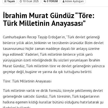
Yaşam
10 Ocak 2025
0 YORUM
Adem Aydoğan
İbrahim Murat Gündüz “Töre:
Türk Milletinin Anayasası”
Cumhurbaşkanı Recep Tayyip Erdoğan’ın, “Türk devlet geleneği
binlerce yıllık aklın, birikimin ve tecrübenin ürünüdür. Bizim devlet
tasavvurumuz hiçbir zaman maddeye dayalı bir anlayış üzerine
inşa edilmedi.” ifadeleri, Türk milletinin binlerce yıllık şanlı
yürüyüşünün özeti niteliğindedir. Bu sözleri yorumlayan İbrahim
Murat Gündüz, Türk milletinin töre ve devlet geleneğinin yalnızca
geçmişe değil, bugüne ve yarına da ışık tuttuğunu belirtti.
Töre: Türk Milletinin Anayasası
Türk milletinin varlık ve dirlik formülü, töreyle şekillenmiş devlet
geleneğinde saklıdır. Gündüz, Türk töresinin, Türk kağanlarının
halkına egemen kıldığı kurallar bütünü olduğunu hatırlatarak şu
ifadeleri kullandı: