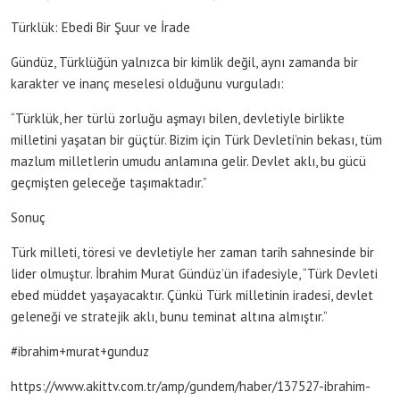
Türklük: Ebedi Bir Şuur ve İrade
Gündüz, Türklüğün yalnızca bir kimlik değil, aynı zamanda bir
karakter ve inanç meselesi olduğunu vurguladı:
“Türklük, her türlü zorluğu aşmayı bilen, devletiyle birlikte
milletini yaşatan bir güçtür. Bizim için Türk Devleti’nin bekası, tüm
mazlum milletlerin umudu anlamına gelir. Devlet aklı, bu gücü
geçmişten geleceğe taşımaktadır.”
Sonuç
Türk milleti, töresi ve devletiyle her zaman tarih sahnesinde bir
lider olmuştur. İbrahim Murat Gündüz’ün ifadesiyle, “Türk Devleti
ebed müddet yaşayacaktır. Çünkü Türk milletinin iradesi, devlet
geleneği ve stratejik aklı, bunu teminat altına almıştır.”
#ibrahim+murat+gunduz
https://www.akittv.com.tr/amp/gundem/haber/137527-ibrahim-