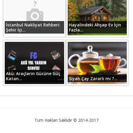
İstanbul Nakliyat Rehberi:
Hayalindeki Ahşap Ev İçin
Şehir İçi...
Fazla...
Akü: Araçların Gücüne Güç
Katan...
Siyah Çay Zararlı mı ?...
Tüm Hakları Saklıdır © 2014-2017