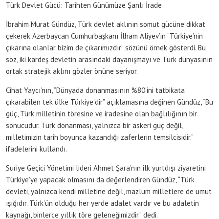
Türk Devlet Gücü: Tarihten Günümüze Şanlı İrade
İbrahim Murat Gündüz, Türk devlet aklının somut gücüne dikkat
çekerek Azerbaycan Cumhurbaşkanı İlham Aliyev’in “Türkiye’nin
çıkarına olanlar bizim de çıkarımızdır” sözünü örnek gösterdi. Bu
söz, iki kardeş devletin arasındaki dayanışmayı ve Türk dünyasının
ortak stratejik aklını gözler önüne seriyor.
Cihat Yaycı’nın, “Dünyada donanmasının %80’ini tatbikata
çıkarabilen tek ülke Türkiye’dir” açıklamasına değinen Gündüz, “Bu
güç, Türk milletinin töresine ve iradesine olan bağlılığının bir
sonucudur. Türk donanması, yalnızca bir askeri güç değil,
milletimizin tarih boyunca kazandığı zaferlerin temsilcisidir.”
ifadelerini kullandı.
Suriye Geçici Yönetimi lideri Ahmet Şara’nın ilk yurtdışı ziyaretini
Türkiye’ye yapacak olmasını da değerlendiren Gündüz, “Türk
devleti, yalnızca kendi milletine değil, mazlum milletlere de umut
ışığıdır. Türk’ün olduğu her yerde adalet vardır ve bu adaletin
kaynağı, binlerce yıllık töre geleneğimizdir.” dedi.