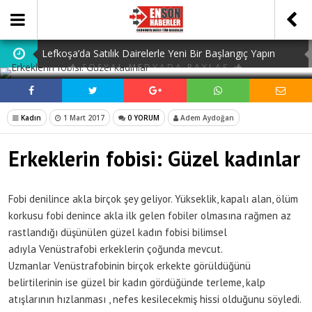
Lefkoşa’da Satılık Dairelerle Yeni Bir Başlangıç Yapın
SOSYAL MEDYADA PAYLAŞ
Dedektiflik: Gizli Bilgilerin Peşindeki Uzmanlık
Dijital Ürün Pasaportu Firmaları: En İyi 10 Şirket
Kadın
1 Mart 2017
0 YORUM
Adem Aydoğan
Ucuz Hazır Sistem ile İşletme Maliyetlerinizi Düşürün
Erkeklerin fobisi: Güzel kadınlar
Discover the Benefits of Using a Free TDEE Calculator
Today
Fobi denilince akla birçok şey geliyor. Yükseklik, kapalı alan, ölüm
korkusu fobi denince akla ilk gelen fobiler olmasına rağmen az
rastlandığı düşünülen güzel kadın fobisi bilimsel
adıyla Venüstrafobi erkeklerin çoğunda mevcut.
Uzmanlar Venüstrafobinin birçok erkekte görüldüğünü
belirtilerinin ise güzel bir kadın gördüğünde terleme, kalp
atışlarının hızlanması , nefes kesilecekmiş hissi olduğunu söyledi.