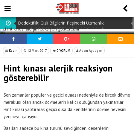
Dedektiflik: Gizli Bilgilerin Peşindeki Uzmanlık
SOSYAL MEDYADA PAYLAŞ
Dijital Ürün Pasaportu Firmaları: En İyi 10 Şirket
Ucuz Hazır Sistem ile İşletme Maliyetlerinizi Düşürün
Kadın
12 Mart 2017
0 YORUM
Adem Aydoğan
Navigating Istanbul: The Essential Guide to Airport
Hint kınası alerjik reaksiyon
Transfer Istanbul Airport
Lefkoşa’da Satılık Dairelerle Yeni Bir Başlangıç Yapın
gösterebilir
Son zamanlar popüler ve geçici olması nedeniyle de birçok dövme
meraklısı olan ancak dövmelerin kalıcı olduğundan yakınanlar
Hint kınası yaptırarak geçici olsa da kendilerinin dövme hevesini
yenmeye çalışıyor.
Bazıları sadece bu kına türünü sevdiğinden, desenlerini