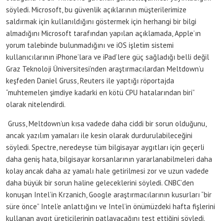
söyledi. Microsoft, bu güvenlik açıklarının müşterilerimize
saldırmak için kullanıldığını göstermek için herhangi bir bilgi
almadığını Microsoft tarafından yapılan açıklamada, Apple’ın
yorum talebinde bulunmadığını ve iOS işletim sistemi
kullanıcılarının iPhone’lara ve iPad’lere güç sağladığı belli değil
Graz Teknoloji Üniversitesi’nden araştırmacılardan Meltdown’u
keşfeden Daniel Gruss, Reuters ile yaptığı röportajda
“muhtemelen şimdiye kadarki en kötü CPU hatalarından biri”
olarak nitelendirdi.
Gruss, Meltdown’un kısa vadede daha ciddi bir sorun olduğunu,
ancak yazılım yamaları ile kesin olarak durdurulabileceğini
söyledi. Spectre, neredeyse tüm bilgisayar aygıtları için geçerli
daha geniş hata, bilgisayar korsanlarının yararlanabilmeleri daha
kolay ancak daha az yamalı hale getirilmesi zor ve uzun vadede
daha büyük bir sorun haline geleceklerini söyledi. CNBC’den
konuşan Intel’in Krzanich, Google araştırmacılarının kusurları “bir
süre önce” Intel’e anlattığını ve Intel’in önümüzdeki hafta fişlerini
kullanan aygıt üreticilerinin patlayacağını test ettiğini söyledi.