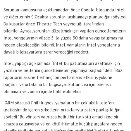
Sorunlar kamuoyuna açıklanmadan önce Google, blogunda Intel
ve diğerlerinin 9 Ocakta sorunları açıklamayı planladığını söyledi.
Bu kusurlar önce Theatre Tech yayıncılığı tarafından
bildirildi. Ayrıca, sorunları düzeltmek için yapılan güncellemelerin
Intel yongalarının yüzde 5 ila yüzde 30 daha yavaş çalışmasına
neden olabileceğini bildirdi. Intel, yamaların Intel yongalarına
dayalı bilgisayarlara zarar vereceğini reddetti.
Intel, yaptığı açıklamada “Intel, bu patlatmaları azaltmak için
yazılım ve bellenim güncellemeleri yapmaya başladı” dedi. “Bazı
raporların aksine, herhangi bir performans etkisi, iş yüküne
bağlıdır ve ortalama bir bilgisayar kullanıcısı için önemsiz
olmamalı ve zaman içinde hafifletilmelidir.
“ARM sözcüsü Phil Hughes, yamaların bir çok akıllı telefon
üreticisini de içeren şirketlerin ortaklarıyla zaten paylaşıldığını
söyledi.” Bu yöntem yalnızca belirli bir tür kötü amaçlı kod bir
cihazda çalışıyorsa ve en kötü ihtimalle küçük parçalara neden
olabilir Verilerin ayrıcalıklı hafızadan erişildiğini “belirtti. Hughes