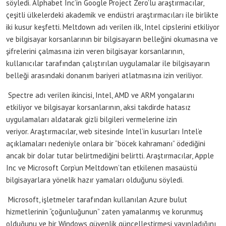
söyledi. Alphabet Inc’in Google Project Zero’lu araştırmacılar,
çeşitli ülkelerdeki akademik ve endüstri araştırmacıları ile birlikte
iki kusur keşfetti. Meltdown adı verilen ilk, Intel cipslerini etkiliyor
ve bilgisayar korsanlarının bir bilgisayarın belleğini okumasına ve
şifrelerini çalmasına izin veren bilgisayar korsanlarının,
kullanıcılar tarafından çalıştırılan uygulamalar ile bilgisayarın
belleği arasındaki donanım bariyeri atlatmasına izin veriliyor.
Spectre adı verilen ikincisi, Intel, AMD ve ARM yongalarını
etkiliyor ve bilgisayar korsanlarının, aksi takdirde hatasız
uygulamaları aldatarak gizli bilgileri vermelerine izin
veriyor. Araştırmacılar, web sitesinde Intel’in kusurları Intel’e
açıklamaları nedeniyle onlara bir “böcek kahramanı” ödediğini
ancak bir dolar tutar belirtmediğini belirtti. Araştırmacılar, Apple
Inc ve Microsoft Corp’un Meltdown’tan etkilenen masaüstü
bilgisayarlara yönelik hazır yamaları olduğunu söyledi.
Microsoft, işletmeler tarafından kullanılan Azure bulut
hizmetlerinin “çoğunluğunun” zaten yamalanmış ve korunmuş
olduğunu ve bir Windows güvenlik güncelleştirmesi yayınladığını