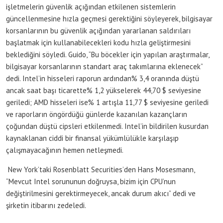
işletmelerin güvenlik açığından etkilenen sistemlerin
güncellenmesine hızla geçmesi gerektiğini söyleyerek, bilgisayar
korsanlarının bu güvenlik açığından yararlanan saldırıları
başlatmak için kullanabilecekleri kodu hızla geliştirmesini
beklediğini söyledi. Guido, “Bu böcekler için yapılan araştırmalar,
bilgisayar korsanlarının standart araç takımlarına eklenecek”
dedi. Intel’in hisseleri raporun ardından% 3,4 oranında düştü
ancak saat başı ticarette% 1,2 yükselerek 44,70 $ seviyesine
geriledi; AMD hisseleri ise% 1 artışla 11,77 $ seviyesine geriledi
ve raporların öngördüğü günlerde kazanılan kazançların
çoğundan düştü cipsleri etkilenmedi. Intel’in bildirilen kusurdan
kaynaklanan ciddi bir finansal yükümlülükle karşılaşıp
çalışmayacağının hemen netleşmedi.
New York’taki Rosenblatt Securities’den Hans Mosesmann,
“Mevcut Intel sorununun doğruysa, bizim için CPU’nun
değiştirilmesini gerektirmeyecek, ancak durum akıcı” dedi ve
şirketin itibarını zedeledi.